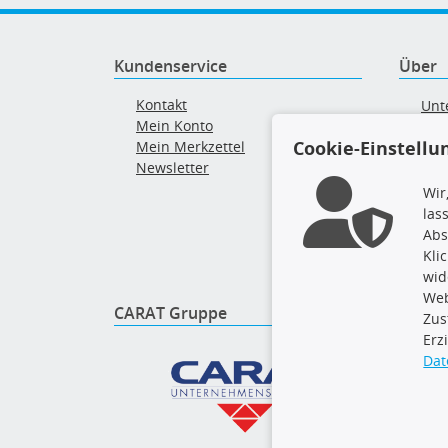
Kundenservice
Über
Kontakt
Unt
Mein Konto
AG
Cookie-Einstellu
Mein Merkzettel
Ver
Newsletter
Alt
Wir
las
Abs
Kli
wid
Web
CARAT Gruppe
Folge 
Zus
Erz
Dat