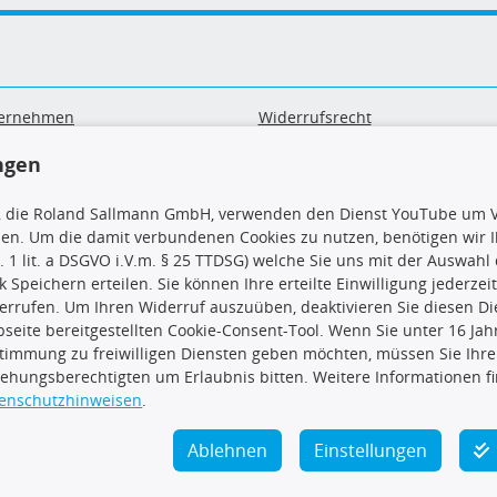
ernehmen
Widerrufsrecht
B
Widerrufsformular
ngen
sand & Zahlung
Datenschutz
geräte-/ Batterieentsorgung
Impressum
, die Roland Sallmann GmbH, verwenden den Dienst YouTube um V
Barrierefreiheitserklärung
sen. Um die damit verbundenen Cookies zu nutzen, benötigen wir Ih
. 1 lit. a DSGVO i.V.m. § 25 TTDSG) welche Sie uns mit der Auswah
ck Speichern erteilen. Sie können Ihre erteilte Einwilligung jederzei
errufen. Um Ihren Widerruf auszuüben, deaktivieren Sie diesen Di
seite bereitgestellten Cookie-Consent-Tool. Wenn Sie unter 16 Jahr
uns
TecDoc Inside
timmung zu freiwilligen Diensten geben möchten, müssen Sie Ihre
iehungsberechtigten um Erlaubnis bitten. Weitere Informationen f
enschutzhinweisen
.
Ablehnen
Einstellungen