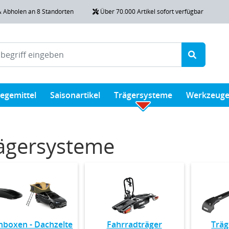
& Abholen an 8 Standorten
Über 70.000 Artikel sofort verfügbar
legemittel
Saisonartikel
Trägersysteme
Werkzeug
ägersysteme
hboxen - Dachzelte
Fahrradträger
Trä