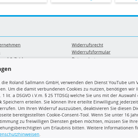
ernehmen
Widerrufsrecht
B
Widerrufsformular
sand & Zahlung
Datenschutz
geräte-/ Batterieentsorgung
Impressum
ngen
Barrierefreiheitserklärung
, die Roland Sallmann GmbH, verwenden den Dienst YouTube um V
sen. Um die damit verbundenen Cookies zu nutzen, benötigen wir Ih
. 1 lit. a DSGVO i.V.m. § 25 TTDSG) welche Sie uns mit der Auswah
ck Speichern erteilen. Sie können Ihre erteilte Einwilligung jederzei
uns
TecDoc Inside
errufen. Um Ihren Widerruf auszuüben, deaktivieren Sie diesen Di
seite bereitgestellten Cookie-Consent-Tool. Wenn Sie unter 16 Jahr
timmung zu freiwilligen Diensten geben möchten, müssen Sie Ihre
iehungsberechtigten um Erlaubnis bitten. Weitere Informationen f
enschutzhinweisen
.