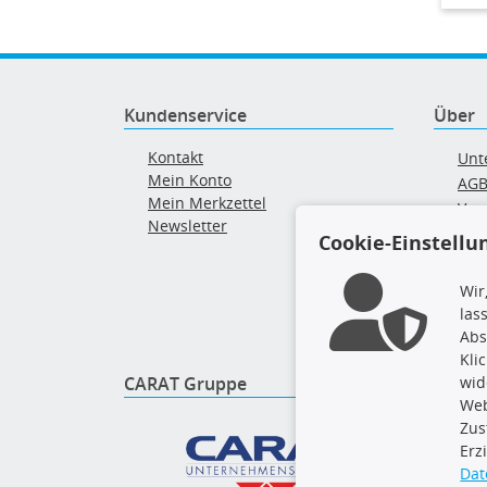
Kundenservice
Über
Kontakt
Unt
Mein Konto
AG
Mein Merkzettel
Ver
Newsletter
Alt
Cookie-Einstellu
Wir
las
Abs
Kli
CARAT Gruppe
Folge 
wid
Web
Zus
Erz
Dat