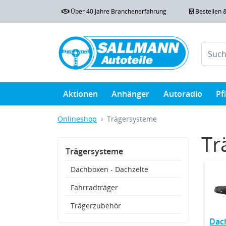
Über 40 Jahre Branchenerfahrung
Bestellen 
Aktionen
Anhänger
Autoradio
Pf
Onlineshop
Trägersysteme
Tr
Trägersysteme
Dachboxen - Dachzelte
Fahrradträger
Trägerzubehör
Dac