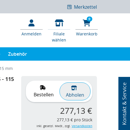
Merkzettel
0
Anmelden
Filiale
Warenkorb
wählen
e
Zubehör
115 mm
- 115
Kontakt & Service
Bestellen
Abholen
277,13 €
277,13 € pro Stück
inkl. gesetzl. MwSt., zzgl.
Versandkosten