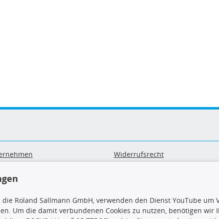
ernehmen
Widerrufsrecht
B
Widerrufsformular
sand & Zahlung
Datenschutz
ngen
geräte-/ Batterieentsorgung
Impressum
Barrierefreiheitserklärung
, die Roland Sallmann GmbH, verwenden den Dienst YouTube um V
sen. Um die damit verbundenen Cookies zu nutzen, benötigen wir Ih