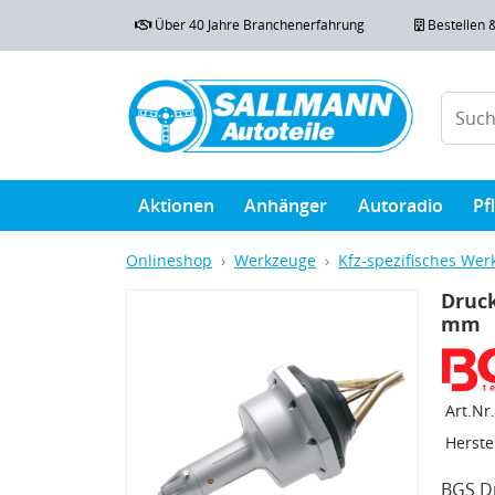
Über 40 Jahre Branchenerfahrung
Bestellen 
Aktionen
Anhänger
Autoradio
Pf
Onlineshop
Werkzeuge
Kfz-spezifisches Wer
Druck
mm
Art.Nr.
Herstel
BGS Dr