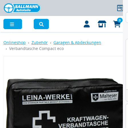
0
Menü
Onlineshop
Zubehör
Garagen & Abdeckungen
Verbandtasche Compact eco