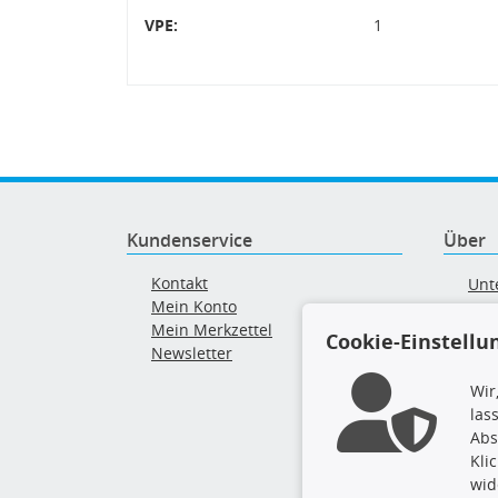
VPE:
1
Kundenservice
Über
Kontakt
Unt
Mein Konto
AG
Mein Merkzettel
Ver
Cookie-Einstellu
Newsletter
Alt
Wir
las
Abs
Kli
wid