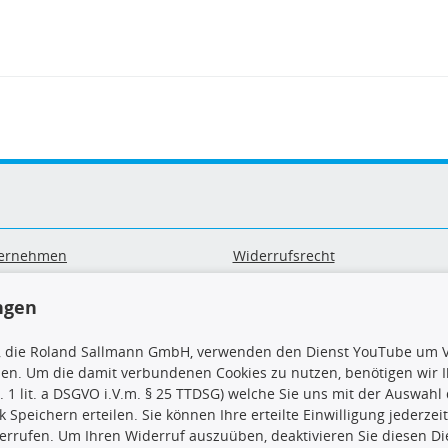
ernehmen
Widerrufsrecht
B
Widerrufsformular
sand & Zahlung
Datenschutz
ngen
geräte-/ Batterieentsorgung
Impressum
Barrierefreiheitserklärung
, die Roland Sallmann GmbH, verwenden den Dienst YouTube um V
sen. Um die damit verbundenen Cookies zu nutzen, benötigen wir Ih
. 1 lit. a DSGVO i.V.m. § 25 TTDSG) welche Sie uns mit der Auswah
ck Speichern erteilen. Sie können Ihre erteilte Einwilligung jederzei
errufen. Um Ihren Widerruf auszuüben, deaktivieren Sie diesen Di