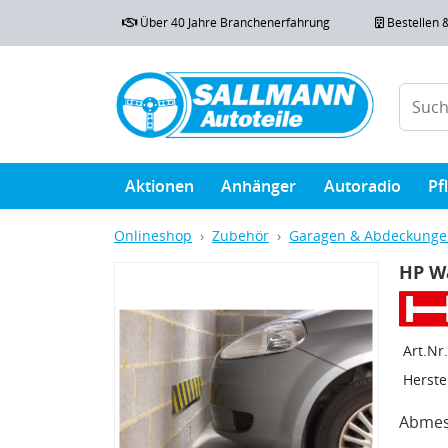
Über 40 Jahre Branchenerfahrung
Bestellen 
Aktionen
Anhänger
Autoradio
Pf
Onlineshop
Zubehör
Garagen & Abdeckung
HP W
Art.Nr.
Herstel
Abmess