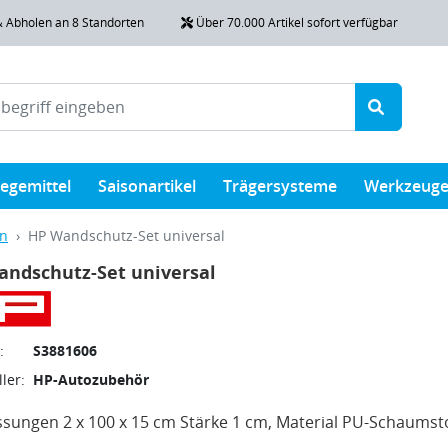
& Abholen an 8 Standorten
Über 70.000 Artikel sofort verfügbar
legemittel
Saisonartikel
Trägersysteme
Werkzeug
en
HP Wandschutz-Set universal
andschutz-Set universal
:
S3881606
ler:
HP-Autozubehör
ungen 2 x 100 x 15 cm Stärke 1 cm, Material PU-Schaumst