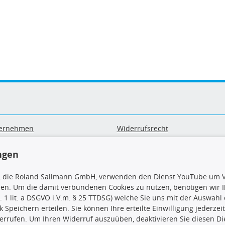
ernehmen
Widerrufsrecht
B
Widerrufsformular
sand & Zahlung
Datenschutz
ngen
geräte-/ Batterieentsorgung
Impressum
Barrierefreiheitserklärung
, die Roland Sallmann GmbH, verwenden den Dienst YouTube um V
sen. Um die damit verbundenen Cookies zu nutzen, benötigen wir Ih
. 1 lit. a DSGVO i.V.m. § 25 TTDSG) welche Sie uns mit der Auswah
ck Speichern erteilen. Sie können Ihre erteilte Einwilligung jederzei
errufen. Um Ihren Widerruf auszuüben, deaktivieren Sie diesen Di