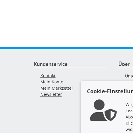
Kundenservice
Über
Kontakt
Unt
Mein Konto
AG
Mein Merkzettel
Ver
Cookie-Einstellu
Newsletter
Alt
Wir
las
Abs
Kli
wid