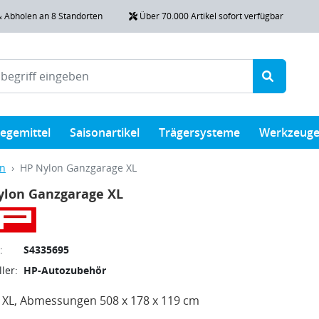
& Abholen an 8 Standorten
Über 70.000 Artikel sofort verfügbar
legemittel
Saisonartikel
Trägersysteme
Werkzeug
en
HP Nylon Ganzgarage XL
ylon Ganzgarage XL
:
S4335695
ler:
HP-Autozubehör
 XL, Abmessungen 508 x 178 x 119 cm