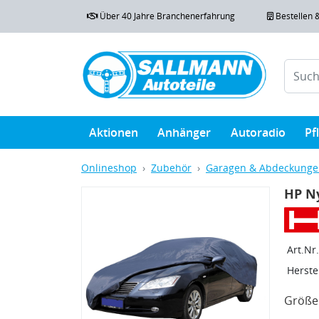
Über 40 Jahre Branchenerfahrung
Bestellen 
Aktionen
Anhänger
Autoradio
Pf
Onlineshop
Zubehör
Garagen & Abdeckung
HP N
Art.Nr.
Herstel
Größe