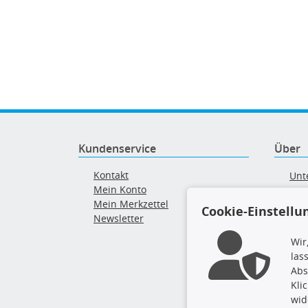
Kundenservice
Über
Kontakt
Unt
Mein Konto
AG
Mein Merkzettel
Ver
Cookie-Einstellu
Newsletter
Alt
Wir
las
Abs
Kli
wid