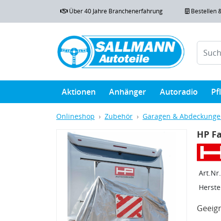
Über 40 Jahre Branchenerfahrung
Bestellen 
Aktionen
Anhänger
Autoradio
Pf
Onlineshop
Zubehör
Garagen & Abdeckung
HP F
Art.Nr.
Herstel
Geeign