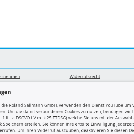
ernehmen
Widerrufsrecht
B
Widerrufsformular
sand & Zahlung
Datenschutz
ngen
geräte-/ Batterieentsorgung
Impressum
Barrierefreiheitserklärung
, die Roland Sallmann GmbH, verwenden den Dienst YouTube um V
sen. Um die damit verbundenen Cookies zu nutzen, benötigen wir Ih
. 1 lit. a DSGVO i.V.m. § 25 TTDSG) welche Sie uns mit der Auswah
ck Speichern erteilen. Sie können Ihre erteilte Einwilligung jederzei
errufen. Um Ihren Widerruf auszuüben, deaktivieren Sie diesen Di