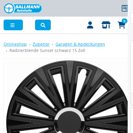
0
Menü
Onlineshop
Zubehör
Garagen & Abdeckungen
Radzierblende Sunset schwarz 15 Zoll