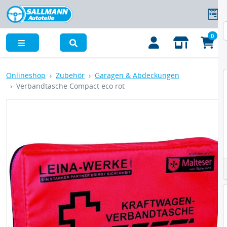
0
Menü
Onlineshop
Zubehör
Garagen & Abdeckungen
Verbandtasche Compact eco rot