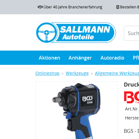
Über 40 Jahre Branchenerfahrung
Bestellen 
Aktionen
Anhänger
Autoradio
Pf
Onlineshop
Werkzeuge
Allgemeine Werkzeu
Druck
Art.Nr.
Herstel
BGS - 