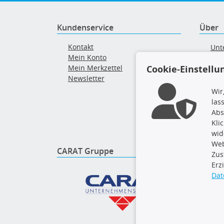
Kundenservice
Über
Kontakt
Unt
Mein Konto
AG
Cookie-Einstellu
Mein Merkzettel
Ver
Newsletter
Alt
Wir
las
Abs
Kli
wid
Web
CARAT Gruppe
Folge 
Zus
Erz
Dat