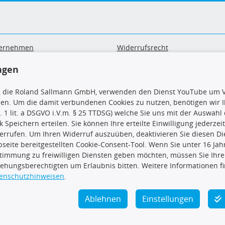
ernehmen
Widerrufsrecht
B
Widerrufsformular
ngen
sand & Zahlung
Datenschutz
geräte-/ Batterieentsorgung
Impressum
, die Roland Sallmann GmbH, verwenden den Dienst YouTube um V
Barrierefreiheitserklärung
sen. Um die damit verbundenen Cookies zu nutzen, benötigen wir Ih
. 1 lit. a DSGVO i.V.m. § 25 TTDSG) welche Sie uns mit der Auswah
ck Speichern erteilen. Sie können Ihre erteilte Einwilligung jederzei
errufen. Um Ihren Widerruf auszuüben, deaktivieren Sie diesen Di
seite bereitgestellten Cookie-Consent-Tool. Wenn Sie unter 16 Jahr
uns
TecDoc Inside
timmung zu freiwilligen Diensten geben möchten, müssen Sie Ihre
iehungsberechtigten um Erlaubnis bitten. Weitere Informationen f
enschutzhinweisen
.
Ablehnen
Einstellungen