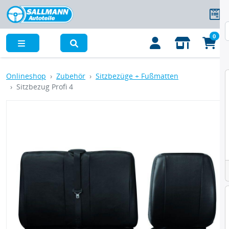
0
Menü
Onlineshop
Zubehör
Sitzbezüge + Fußmatten
Sitzbezug Profi 4