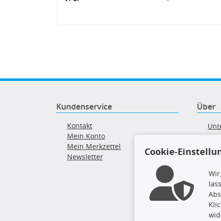
Kundenservice
Über
Kontakt
Unt
Mein Konto
AG
Mein Merkzettel
Ver
Cookie-Einstellu
Newsletter
Alt
Wir
las
Abs
Kli
wid