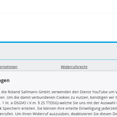
ernehmen
Widerrufsrecht
B
Widerrufsformular
sand & Zahlung
Datenschutz
ngen
geräte-/ Batterieentsorgung
Impressum
Barrierefreiheitserklärung
, die Roland Sallmann GmbH, verwenden den Dienst YouTube um V
sen. Um die damit verbundenen Cookies zu nutzen, benötigen wir Ih
. 1 lit. a DSGVO i.V.m. § 25 TTDSG) welche Sie uns mit der Auswah
ck Speichern erteilen. Sie können Ihre erteilte Einwilligung jederzei
errufen. Um Ihren Widerruf auszuüben, deaktivieren Sie diesen Di