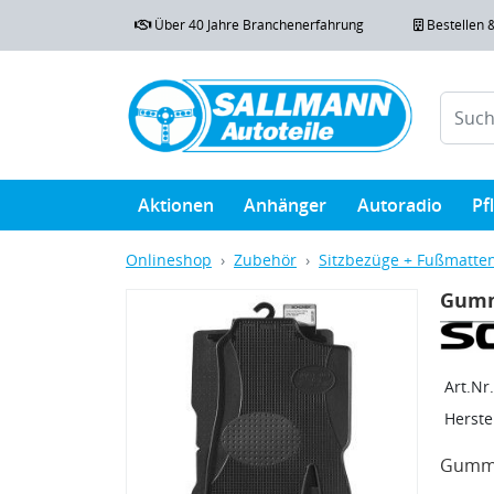
Über 40 Jahre Branchenerfahrung
Bestellen 
Aktionen
Anhänger
Autoradio
Pf
Onlineshop
Zubehör
Sitzbezüge + Fußmatte
Gumm
Art.Nr.
Herstel
Gummi