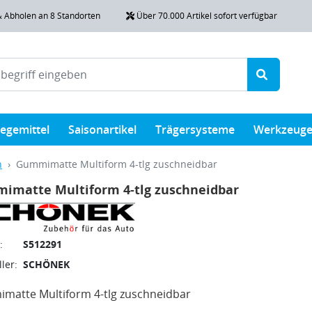
& Abholen an 8 Standorten
Über 70.000 Artikel sofort verfügbar
legemittel
Saisonartikel
Trägersysteme
Werkzeug
n
Gummimatte Multiform 4-tlg zuschneidbar
imatte Multiform 4-tlg zuschneidbar
:
S512291
ler:
SCHÖNEK
matte Multiform 4-tlg zuschneidbar