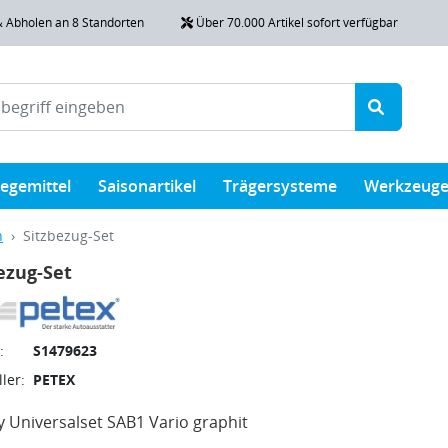
& Abholen an 8 Standorten
Über 70.000 Artikel sofort verfügbar
legemittel
Saisonartikel
Trägersysteme
Werkzeug
n
Sitzbezug-Set
ezug-Set
:
S1479623
ler:
PETEX
 Universalset SAB1 Vario graphit