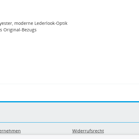
yester, moderne Lederlook-Optik
es Original-Bezugs
ernehmen
Widerrufsrecht
B
Widerrufsformular