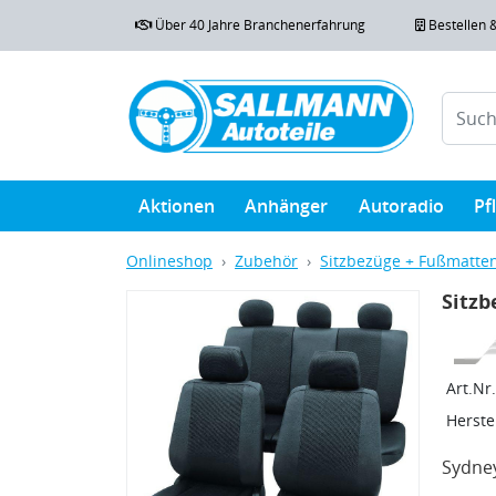
Über 40 Jahre Branchenerfahrung
Bestellen 
Aktionen
Anhänger
Autoradio
Pf
Onlineshop
Zubehör
Sitzbezüge + Fußmatte
Sitzb
Art.Nr.
Herstel
Sydney