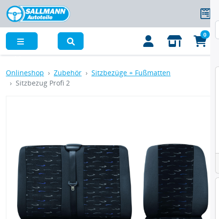
0
Menü
Onlineshop
Zubehör
Sitzbezüge + Fußmatten
Sitzbezug Profi 2