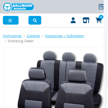
0
Menü
Onlineshop
Zubehör
Sitzbezüge + Fußmatten
Sitzbezug Dakar