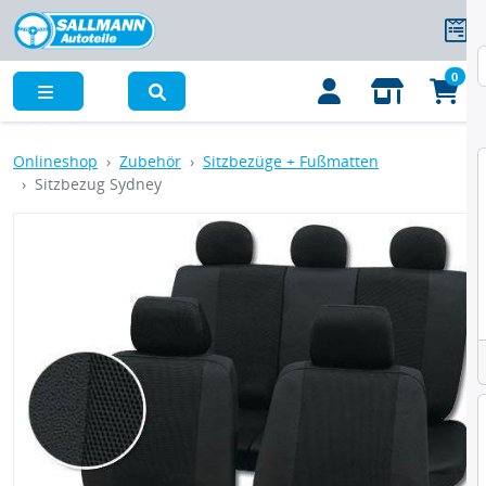
0
Menü
Onlineshop
Zubehör
Sitzbezüge + Fußmatten
Sitzbezug Sydney