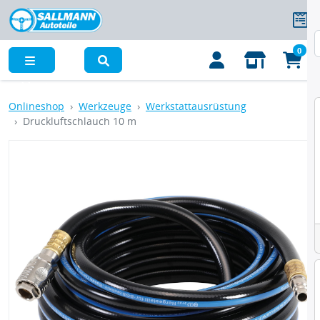
0
Menü
Onlineshop
Werkzeuge
Werkstattausrüstung
Druckluftschlauch 10 m