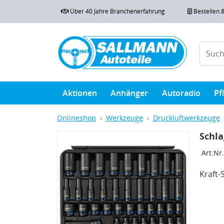
Über 40 Jahre Branchenerfahrung
Bestellen 
Aktionen
Anhänger
Autoradio
Pf
Onlineshop
Werkzeuge
Druckluftwerkzeuge
Schla
Art.Nr.
Kraft-