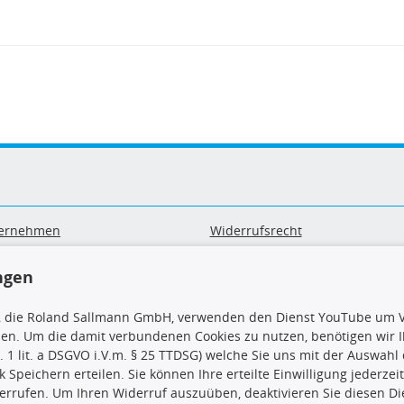
ernehmen
Widerrufsrecht
B
Widerrufsformular
sand & Zahlung
Datenschutz
ngen
geräte-/ Batterieentsorgung
Impressum
Barrierefreiheitserklärung
, die Roland Sallmann GmbH, verwenden den Dienst YouTube um V
sen. Um die damit verbundenen Cookies zu nutzen, benötigen wir Ih
. 1 lit. a DSGVO i.V.m. § 25 TTDSG) welche Sie uns mit der Auswah
ck Speichern erteilen. Sie können Ihre erteilte Einwilligung jederzei
errufen. Um Ihren Widerruf auszuüben, deaktivieren Sie diesen Di