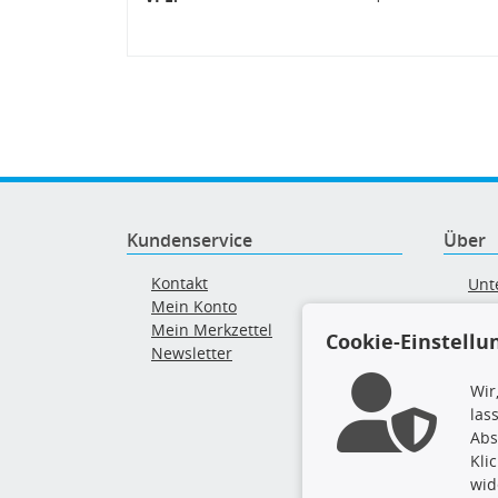
Kundenservice
Über
Kontakt
Unt
Mein Konto
AG
Mein Merkzettel
Ver
Cookie-Einstellu
Newsletter
Alt
Wir
las
Abs
Kli
wid