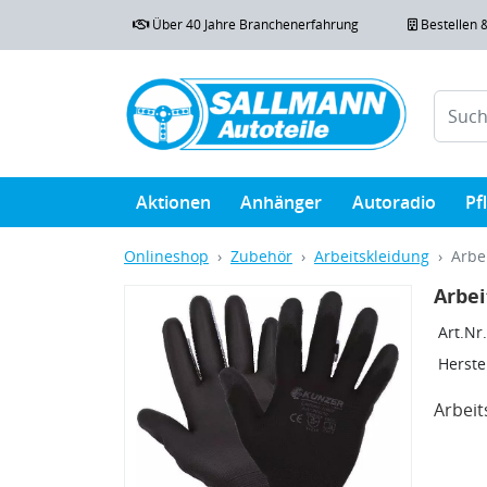
Über 40 Jahre Branchenerfahrung
Bestellen 
Aktionen
Anhänger
Autoradio
Pf
Onlineshop
Zubehör
Arbeitskleidung
Arbe
Arbe
Art.Nr.
Herstel
Arbei