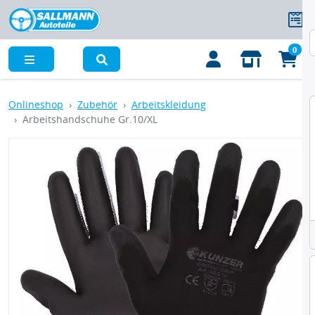
0
Menü
Onlineshop
Zubehör
Arbeitskleidung
Arbeitshandschuhe Gr.10/XL