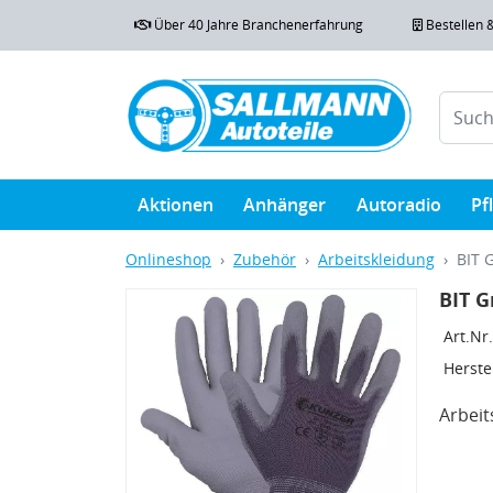
Über 40 Jahre Branchenerfahrung
Bestellen 
Aktionen
Anhänger
Autoradio
Pf
Onlineshop
Zubehör
Arbeitskleidung
BIT 
BIT G
Art.Nr.
Herstel
Arbei