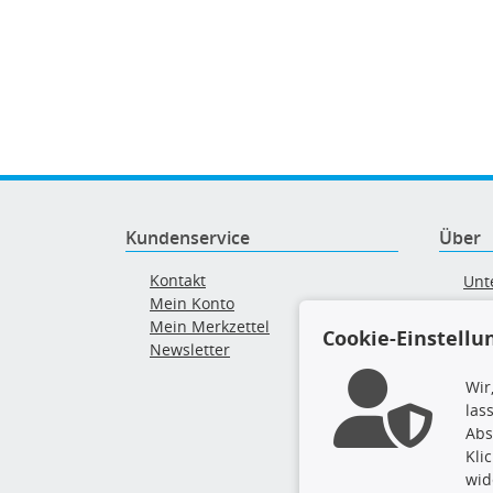
Kundenservice
Über
Kontakt
Unt
Mein Konto
AG
Mein Merkzettel
Ver
Cookie-Einstellu
Newsletter
Alt
Wir
las
Abs
Kli
wid