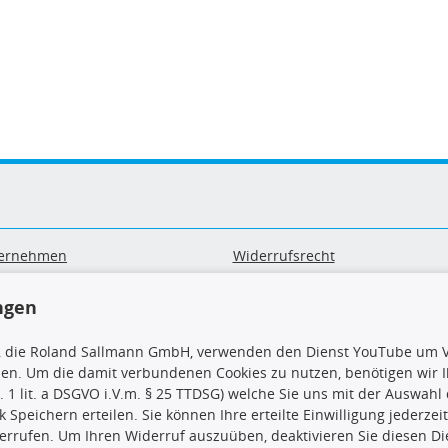
ernehmen
Widerrufsrecht
B
Widerrufsformular
sand & Zahlung
Datenschutz
ngen
geräte-/ Batterieentsorgung
Impressum
Barrierefreiheitserklärung
, die Roland Sallmann GmbH, verwenden den Dienst YouTube um V
sen. Um die damit verbundenen Cookies zu nutzen, benötigen wir Ih
. 1 lit. a DSGVO i.V.m. § 25 TTDSG) welche Sie uns mit der Auswah
ck Speichern erteilen. Sie können Ihre erteilte Einwilligung jederzei
errufen. Um Ihren Widerruf auszuüben, deaktivieren Sie diesen Di