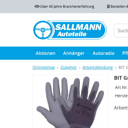
Über 40 Jahre Branchenerfahrung
Bestellen 
Aktionen
Anhänger
Autoradio
Pf
Onlineshop
Zubehör
Arbeitskleidung
BIT 
BIT G
Art.Nr.
Herstel
Arbei