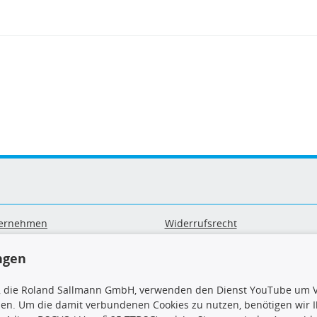
ernehmen
Widerrufsrecht
B
Widerrufsformular
sand & Zahlung
Datenschutz
ngen
geräte-/ Batterieentsorgung
Impressum
Barrierefreiheitserklärung
, die Roland Sallmann GmbH, verwenden den Dienst YouTube um V
sen. Um die damit verbundenen Cookies zu nutzen, benötigen wir Ih