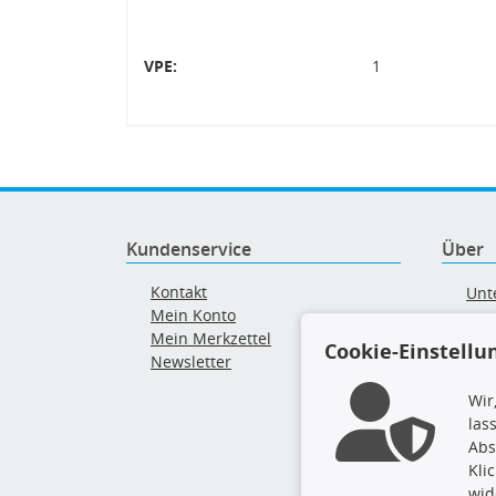
VPE:
1
Kundenservice
Über
Kontakt
Unt
Mein Konto
AG
Mein Merkzettel
Ver
Cookie-Einstellu
Newsletter
Alt
Wir
las
Abs
Kli
wid