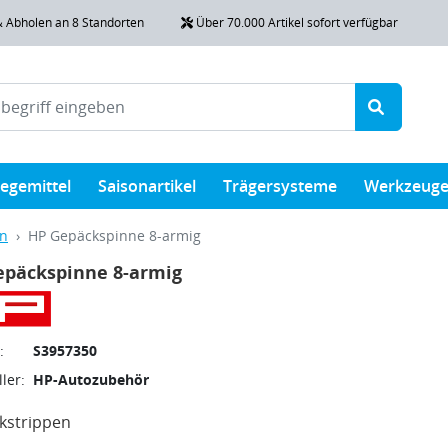
& Abholen an 8 Standorten
Über 70.000 Artikel sofort verfügbar
legemittel
Saisonartikel
Trägersysteme
Werkzeug
en
HP Gepäckspinne 8-armig
epäckspinne 8-armig
:
S3957350
ler:
HP-Autozubehör
kstrippen