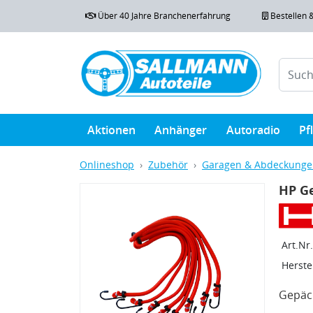
Über 40 Jahre Branchenerfahrung
Bestellen 
Aktionen
Anhänger
Autoradio
Pf
Onlineshop
Zubehör
Garagen & Abdeckung
HP G
Art.Nr.
Herstel
Gepäc