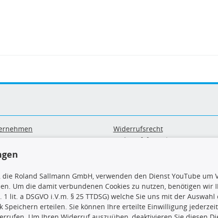
ernehmen
Widerrufsrecht
B
Widerrufsformular
sand & Zahlung
Datenschutz
ngen
geräte-/ Batterieentsorgung
Impressum
Barrierefreiheitserklärung
, die Roland Sallmann GmbH, verwenden den Dienst YouTube um V
sen. Um die damit verbundenen Cookies zu nutzen, benötigen wir Ih
. 1 lit. a DSGVO i.V.m. § 25 TTDSG) welche Sie uns mit der Auswah
ck Speichern erteilen. Sie können Ihre erteilte Einwilligung jederzei
errufen. Um Ihren Widerruf auszuüben, deaktivieren Sie diesen Di