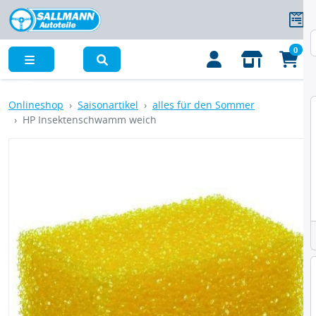
0
Menü
Onlineshop
Saisonartikel
alles für den Sommer
HP Insektenschwamm weich