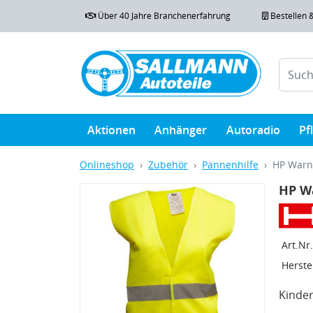
Über 40 Jahre Branchenerfahrung
Bestellen 
Aktionen
Anhänger
Autoradio
Pf
Onlineshop
Zubehör
Pannenhilfe
HP Warn
HP W
Art.Nr.
Herstel
Kinde