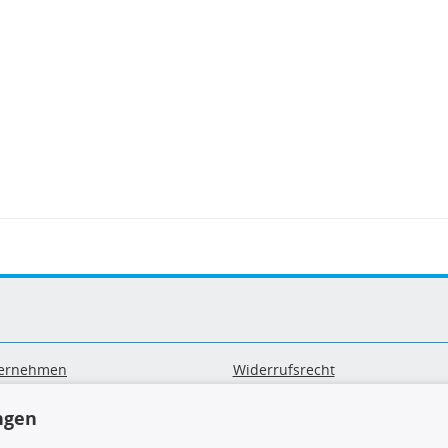
ernehmen
Widerrufsrecht
B
Widerrufsformular
ngen
sand & Zahlung
Datenschutz
geräte-/ Batterieentsorgung
Impressum