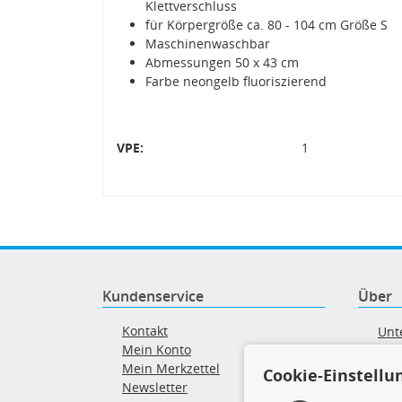
Klettverschluss
für Körpergröße ca. 80 - 104 cm Größe S
Maschinenwaschbar
Abmessungen 50 x 43 cm
Farbe neongelb fluoriszierend
VPE:
1
Kundenservice
Über
Kontakt
Unt
Mein Konto
AG
Mein Merkzettel
Cookie-Einstellu
Ver
Newsletter
Alt