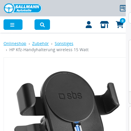
0
Menü
Onlineshop
Zubehör
Sonstiges
HP Kfz-Handyhalterung wireless 15 Watt