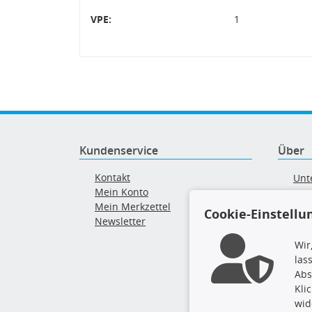
VPE:
1
Kundenservice
Über
Kontakt
Unt
Mein Konto
AG
Mein Merkzettel
Ver
Cookie-Einstellu
Newsletter
Alt
Wir
las
Abs
Kli
wid