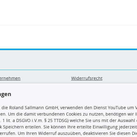
ernehmen
Widerrufsrecht
B
Widerrufsformular
sand & Zahlung
Datenschutz
ngen
geräte-/ Batterieentsorgung
Impressum
Barrierefreiheitserklärung
, die Roland Sallmann GmbH, verwenden den Dienst YouTube um V
sen. Um die damit verbundenen Cookies zu nutzen, benötigen wir Ih
. 1 lit. a DSGVO i.V.m. § 25 TTDSG) welche Sie uns mit der Auswah
ck Speichern erteilen. Sie können Ihre erteilte Einwilligung jederzei
errufen. Um Ihren Widerruf auszuüben, deaktivieren Sie diesen Di