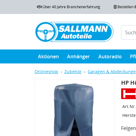
Über 40 Jahre Branchenerfahrung
Bestellen 
Aktionen
Anhänger
Autoradio
Pf
Onlineshop
Zubehör
Garagen & Abdeckung
HP H
Art.Nr.
Herstel
Felge