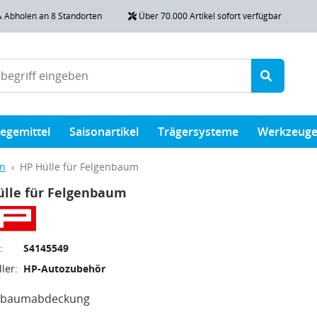
& Abholen an 8 Standorten
Über 70.000 Artikel sofort verfügbar
legemittel
Saisonartikel
Trägersysteme
Werkzeug
en
HP Hülle für Felgenbaum
ülle für Felgenbaum
:
S4145549
ler:
HP-Autozubehör
nbaumabdeckung