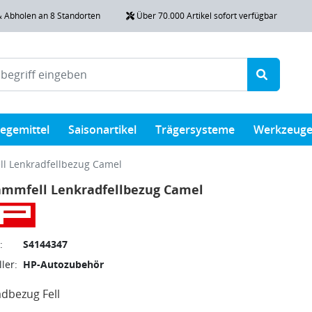
& Abholen an 8 Standorten
Über 70.000 Artikel sofort verfügbar
legemittel
Saisonartikel
Trägersysteme
Werkzeug
l Lenkradfellbezug Camel
ammfell Lenkradfellbezug Camel
:
S4144347
ler:
HP-Autozubehör
dbezug Fell