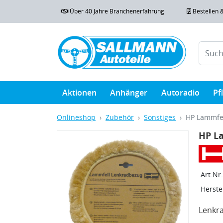
Über 40 Jahre Branchenerfahrung
Bestellen 
Aktionen
Anhänger
Autoradio
Pf
Onlineshop
Zubehör
Sonstiges
HP Lammfel
HP L
Art.Nr.
Herstel
Lenkra