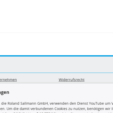
ernehmen
Widerrufsrecht
B
Widerrufsformular
sand & Zahlung
Datenschutz
ngen
geräte-/ Batterieentsorgung
Impressum
Barrierefreiheitserklärung
, die Roland Sallmann GmbH, verwenden den Dienst YouTube um V
sen. Um die damit verbundenen Cookies zu nutzen, benötigen wir Ih