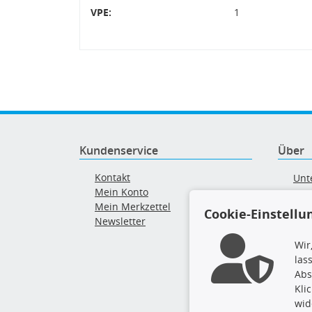
VPE:
1
Kundenservice
Über
Kontakt
Unt
Mein Konto
AG
Mein Merkzettel
Ver
Cookie-Einstellu
Newsletter
Alt
Wir
las
Abs
Kli
wid