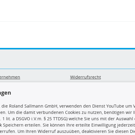
ernehmen
Widerrufsrecht
B
Widerrufsformular
sand & Zahlung
Datenschutz
ngen
geräte-/ Batterieentsorgung
Impressum
Barrierefreiheitserklärung
, die Roland Sallmann GmbH, verwenden den Dienst YouTube um V
sen. Um die damit verbundenen Cookies zu nutzen, benötigen wir Ih
. 1 lit. a DSGVO i.V.m. § 25 TTDSG) welche Sie uns mit der Auswah
ck Speichern erteilen. Sie können Ihre erteilte Einwilligung jederzei
errufen. Um Ihren Widerruf auszuüben, deaktivieren Sie diesen Di