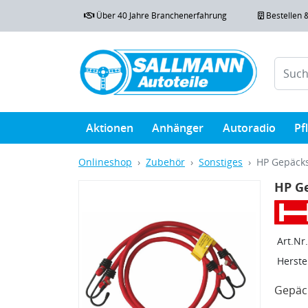
Über 40 Jahre Branchenerfahrung
Bestellen 
Aktionen
Anhänger
Autoradio
Pf
Onlineshop
Zubehör
Sonstiges
HP Gepäcks
HP G
Art.Nr.
Herstel
Gepäc