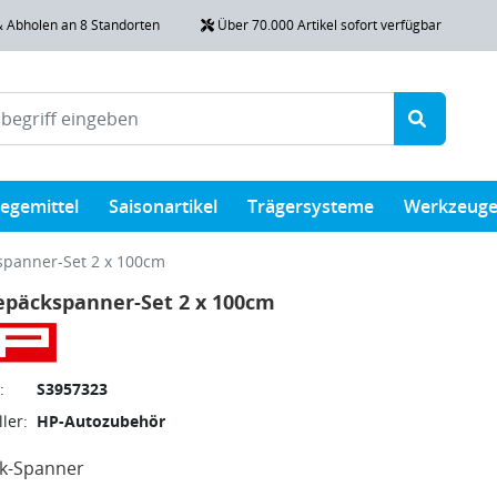
& Abholen an 8 Standorten
Über 70.000 Artikel sofort verfügbar
legemittel
Saisonartikel
Trägersysteme
Werkzeug
panner-Set 2 x 100cm
epäckspanner-Set 2 x 100cm
:
S3957323
ler:
HP-Autozubehör
k-Spanner