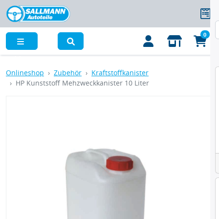
0
Menü
Onlineshop
Zubehör
Kraftstoffkanister
HP Kunststoff Mehzweckkanister 10 Liter