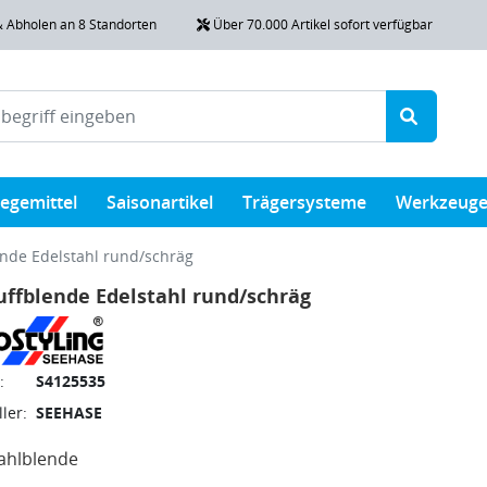
& Abholen an 8 Standorten
Über 70.000 Artikel sofort verfügbar
legemittel
Saisonartikel
Trägersysteme
Werkzeug
nde Edelstahl rund/schräg
ffblende Edelstahl rund/schräg
:
S4125535
ler:
SEEHASE
ahlblende