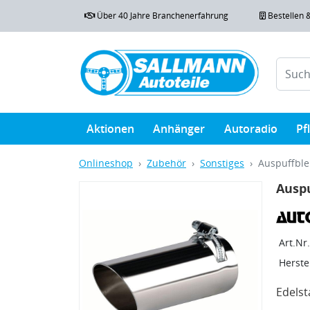
Über 40 Jahre Branchenerfahrung
Bestellen 
Aktionen
Anhänger
Autoradio
Pf
Onlineshop
Zubehör
Sonstiges
Auspuffble
Auspu
Art.Nr.
Herstel
Edelst