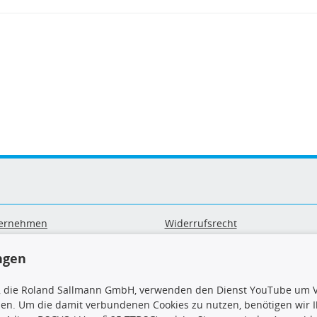
ernehmen
Widerrufsrecht
B
Widerrufsformular
sand & Zahlung
Datenschutz
ngen
geräte-/ Batterieentsorgung
Impressum
Barrierefreiheitserklärung
, die Roland Sallmann GmbH, verwenden den Dienst YouTube um V
sen. Um die damit verbundenen Cookies zu nutzen, benötigen wir Ih