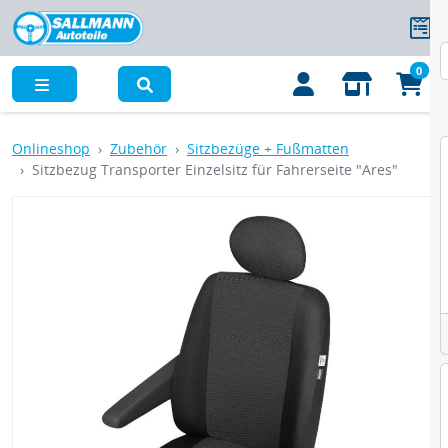
0
Menü
Onlineshop
Zubehör
Sitzbezüge + Fußmatten
Sitzbezug Transporter Einzelsitz für Fahrerseite "Ares"