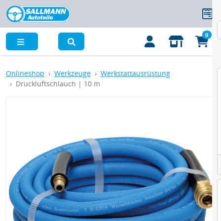
0
Menü
Onlineshop
Werkzeuge
Werkstattausrüstung
Druckluftschlauch | 10 m