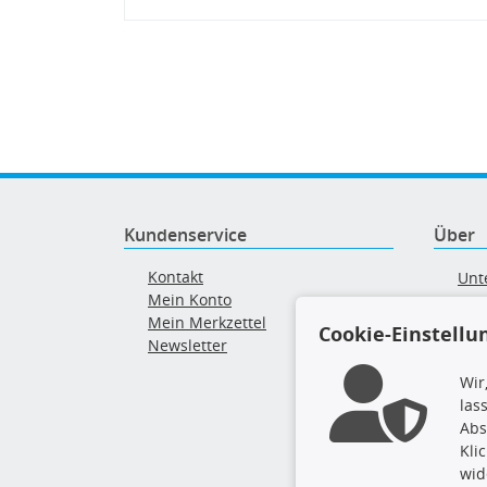
Kundenservice
Über
Kontakt
Unt
Mein Konto
AG
Mein Merkzettel
Ver
Cookie-Einstellu
Newsletter
Alt
Wir
las
Abs
Kli
wid