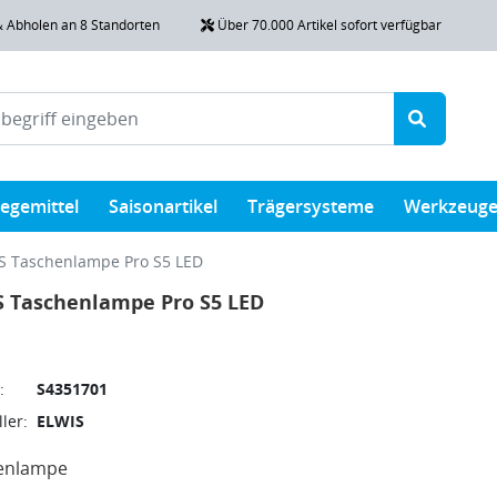
& Abholen an 8 Standorten
Über 70.000 Artikel sofort verfügbar
legemittel
Saisonartikel
Trägersysteme
Werkzeug
S Taschenlampe Pro S5 LED
S Taschenlampe Pro S5 LED
:
S4351701
ler:
ELWIS
enlampe