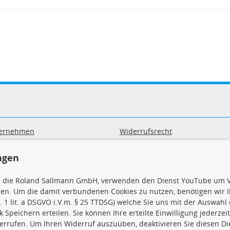
ernehmen
Widerrufsrecht
B
Widerrufsformular
sand & Zahlung
Datenschutz
ngen
geräte-/ Batterieentsorgung
Impressum
Barrierefreiheitserklärung
, die Roland Sallmann GmbH, verwenden den Dienst YouTube um V
sen. Um die damit verbundenen Cookies zu nutzen, benötigen wir Ih
. 1 lit. a DSGVO i.V.m. § 25 TTDSG) welche Sie uns mit der Auswah
ck Speichern erteilen. Sie können Ihre erteilte Einwilligung jederzei
errufen. Um Ihren Widerruf auszuüben, deaktivieren Sie diesen Di