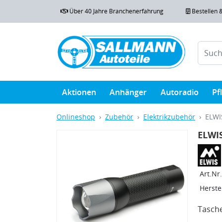
Über 40 Jahre Branchenerfahrung
Bestellen 
Aktionen
Anhänger
Autoradio
Pf
Onlineshop
Zubehör
Elektrikzubehör
ELWI
ELWI
Art.Nr.
Herstel
Tasch