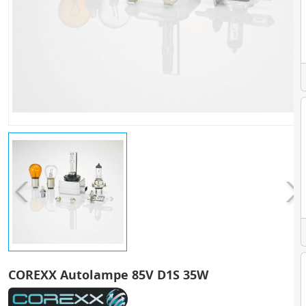
COREXX Autolampe 85V D1S 35W