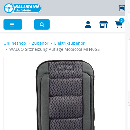
0
Menü
Onlineshop
Zubehör
Elektrikzubehör
WAECO Sitzheizung Auflage Mobicool MH40GS