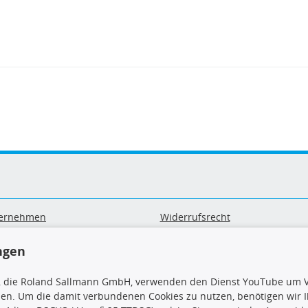
ernehmen
Widerrufsrecht
B
Widerrufsformular
sand & Zahlung
Datenschutz
ngen
geräte-/ Batterieentsorgung
Impressum
Barrierefreiheitserklärung
, die Roland Sallmann GmbH, verwenden den Dienst YouTube um V
sen. Um die damit verbundenen Cookies zu nutzen, benötigen wir Ih