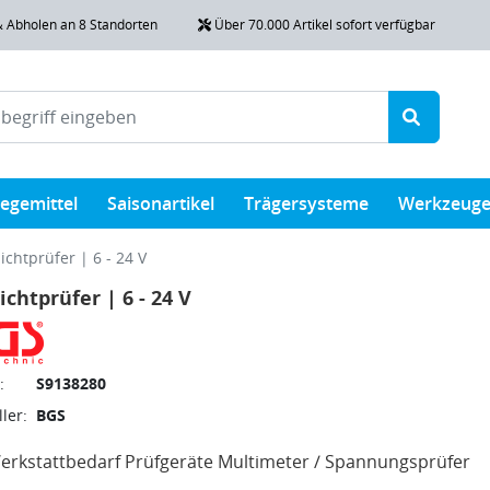
& Abholen an 8 Standorten
Über 70.000 Artikel sofort verfügbar
legemittel
Saisonartikel
Trägersysteme
Werkzeug
ichtprüfer | 6 - 24 V
ichtprüfer | 6 - 24 V
:
S9138280
ler:
BGS
rkstattbedarf Prüfgeräte Multimeter / Spannungsprüfer