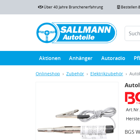
Über 40 Jahre Branchenerfahrung
Bestellen 
Aktionen
Anhänger
Autoradio
Pf
Onlineshop
Zubehör
Elektrikzubehör
Autol
Autol
Art.Nr.
Herstel
BGS We