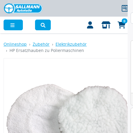
0
Menü
Onlineshop
Zubehör
Elektrikzubehör
HP Ersatzhauben zu Poliermaschinen