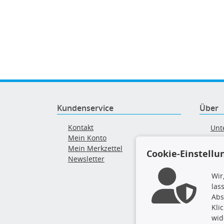
Kundenservice
Über
Kontakt
Unt
Mein Konto
AG
Mein Merkzettel
Ver
Cookie-Einstellu
Newsletter
Alt
Wir
las
Abs
Kli
wid