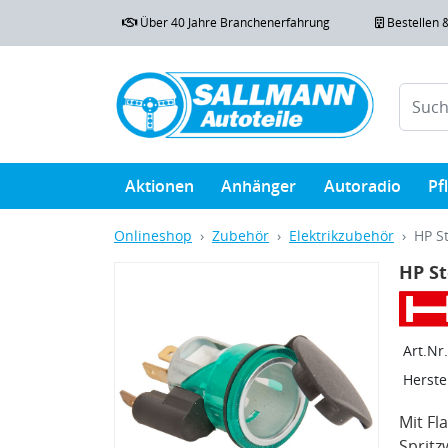
Über 40 Jahre Branchenerfahrung
Bestellen 
Aktionen
Anhänger
Autoradio
Pf
Onlineshop
Zubehör
Elektrikzubehör
HP S
HP S
Art.Nr.
Herstel
Mit Fl
Spritz