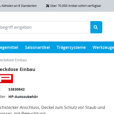
& Abholen an 8 Standorten
Über 70.000 Artikel sofort verfügbar
legemittel
Saisonartikel
Trägersysteme
Werkzeug
teckdose Einbau
teckdose Einbau
:
S3830842
ler:
HP-Autozubehör
achstecker-Anschluss, Deckel zum Schutz vor Staub und
wasser, mit Beleuchtung