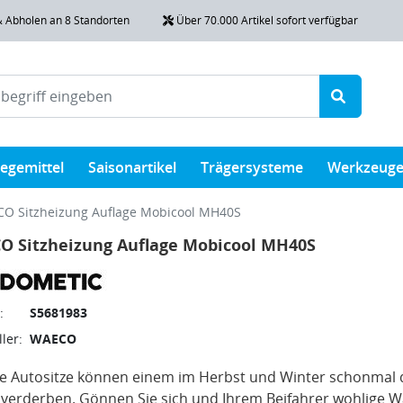
& Abholen an 8 Standorten
Über 70.000 Artikel sofort verfügbar
legemittel
Saisonartikel
Trägersysteme
Werkzeug
O Sitzheizung Auflage Mobicool MH40S
O Sitzheizung Auflage Mobicool MH40S
:
S5681983
ler:
WAECO
te Autositze können einem im Herbst und Winter schonmal 
verderben. Gönnen Sie sich und Ihrem Beifahrer wohlige 