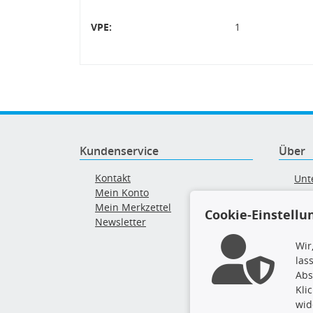
VPE:
1
Kundenservice
Über
Kontakt
Unt
Mein Konto
AG
Mein Merkzettel
Ver
Cookie-Einstellu
Newsletter
Alt
Wir
las
Abs
Kli
wid