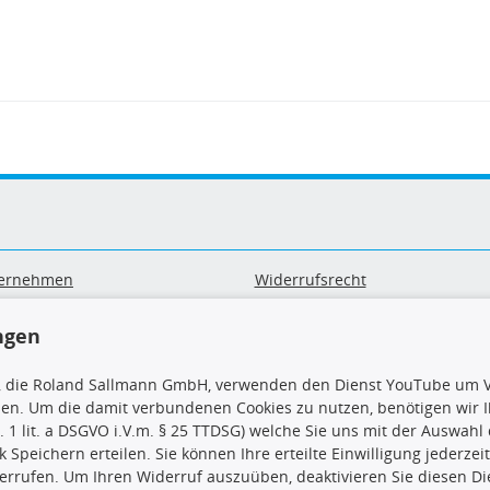
ernehmen
Widerrufsrecht
B
Widerrufsformular
sand & Zahlung
Datenschutz
ngen
geräte-/ Batterieentsorgung
Impressum
Barrierefreiheitserklärung
, die Roland Sallmann GmbH, verwenden den Dienst YouTube um V
sen. Um die damit verbundenen Cookies zu nutzen, benötigen wir Ih
. 1 lit. a DSGVO i.V.m. § 25 TTDSG) welche Sie uns mit der Auswah
ck Speichern erteilen. Sie können Ihre erteilte Einwilligung jederzei
errufen. Um Ihren Widerruf auszuüben, deaktivieren Sie diesen Di