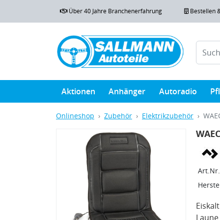
Über 40 Jahre Branchenerfahrung
Bestellen 
Aktionen
Anhänger
Autoradio
Pf
Onlineshop
Zubehör
Elektrikzubehör
WAEC
WAEC
Art.Nr.
Herstel
Eiskal
Laune 