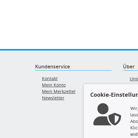
Kundenservice
Über
Kontakt
Unt
Mein Konto
AG
Mein Merkzettel
Ver
Cookie-Einstellu
Newsletter
Alt
Wir
las
Abs
Kli
wid