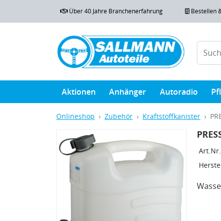
Über 40 Jahre Branchenerfahrung
Bestellen 
Aktionen
Anhänger
Autoradio
Pf
Onlineshop
Zubehör
Kraftstoffkanister
PRE
PRESS
Art.Nr.
Herstel
Wasse