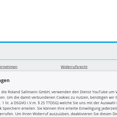
ernehmen
Widerrufsrecht
B
Widerrufsformular
sand & Zahlung
Datenschutz
ngen
geräte-/ Batterieentsorgung
Impressum
Barrierefreiheitserklärung
, die Roland Sallmann GmbH, verwenden den Dienst YouTube um V
sen. Um die damit verbundenen Cookies zu nutzen, benötigen wir Ih
. 1 lit. a DSGVO i.V.m. § 25 TTDSG) welche Sie uns mit der Auswah
ck Speichern erteilen. Sie können Ihre erteilte Einwilligung jederzei
errufen. Um Ihren Widerruf auszuüben, deaktivieren Sie diesen Di