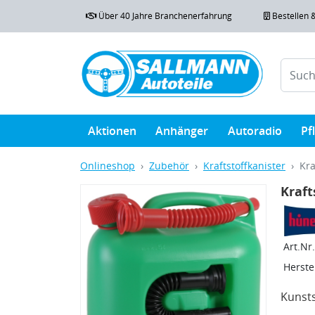
Über 40 Jahre Branchenerfahrung
Bestellen 
Aktionen
Anhänger
Autoradio
Pf
Onlineshop
Zubehör
Kraftstoffkanister
Kra
Kraft
Art.Nr.
Herstel
Kunsts