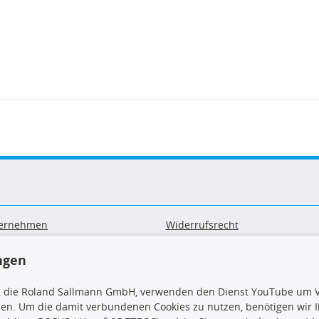
ernehmen
Widerrufsrecht
B
Widerrufsformular
sand & Zahlung
Datenschutz
ngen
geräte-/ Batterieentsorgung
Impressum
Barrierefreiheitserklärung
, die Roland Sallmann GmbH, verwenden den Dienst YouTube um V
sen. Um die damit verbundenen Cookies zu nutzen, benötigen wir Ih