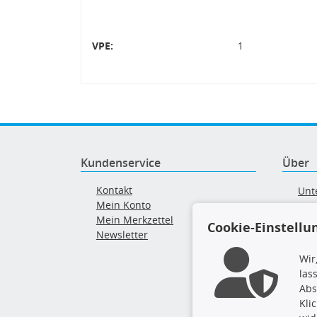
VPE:
1
Kundenservice
Über
Kontakt
Unt
Mein Konto
AG
Mein Merkzettel
Ver
Cookie-Einstellu
Newsletter
Alt
Wir
las
Abs
Kli