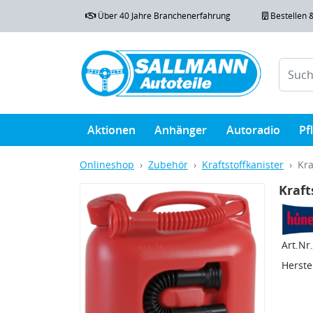
Über 40 Jahre Branchenerfahrung
Bestellen 
Aktionen
Anhänger
Autoradio
Pf
Onlineshop
Zubehör
Kraftstoffkanister
Kra
Kraft
Art.Nr.
Herstel