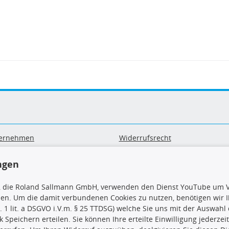
ernehmen
Widerrufsrecht
B
Widerrufsformular
sand & Zahlung
Datenschutz
ngen
geräte-/ Batterieentsorgung
Impressum
Barrierefreiheitserklärung
, die Roland Sallmann GmbH, verwenden den Dienst YouTube um V
sen. Um die damit verbundenen Cookies zu nutzen, benötigen wir Ih
. 1 lit. a DSGVO i.V.m. § 25 TTDSG) welche Sie uns mit der Auswah
ck Speichern erteilen. Sie können Ihre erteilte Einwilligung jederzei