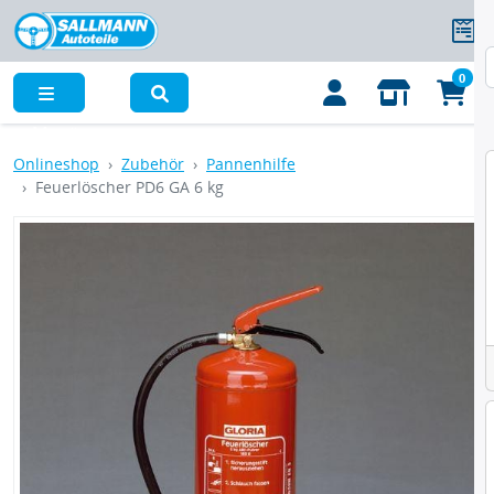
0
Menü
Onlineshop
Zubehör
Pannenhilfe
Feuerlöscher PD6 GA 6 kg