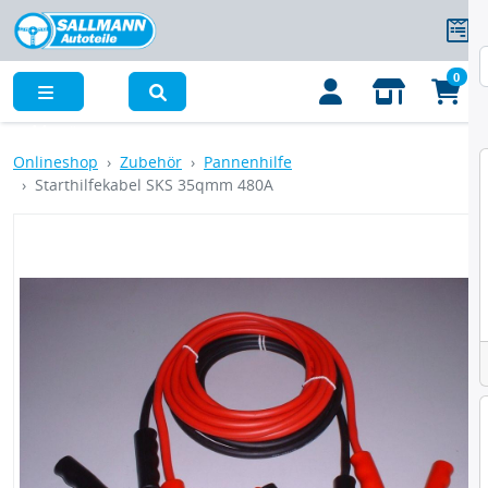
0
Menü
Onlineshop
Zubehör
Pannenhilfe
Starthilfekabel SKS 35qmm 480A