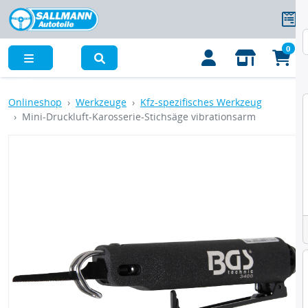
0
Menü
Onlineshop
Werkzeuge
Kfz-spezifisches Werkzeug
Mini-Druckluft-Karosserie-Stichsäge vibrationsarm