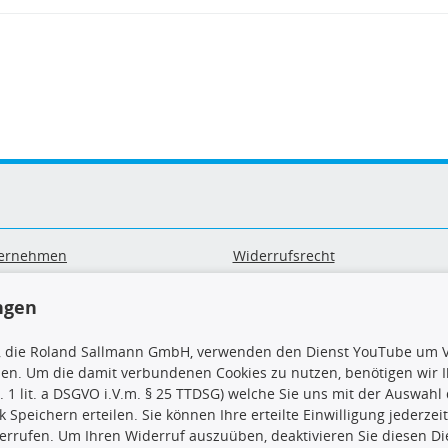
ernehmen
Widerrufsrecht
B
Widerrufsformular
sand & Zahlung
Datenschutz
ngen
geräte-/ Batterieentsorgung
Impressum
Barrierefreiheitserklärung
, die Roland Sallmann GmbH, verwenden den Dienst YouTube um V
sen. Um die damit verbundenen Cookies zu nutzen, benötigen wir Ih
. 1 lit. a DSGVO i.V.m. § 25 TTDSG) welche Sie uns mit der Auswah
ck Speichern erteilen. Sie können Ihre erteilte Einwilligung jederzei
errufen. Um Ihren Widerruf auszuüben, deaktivieren Sie diesen Di