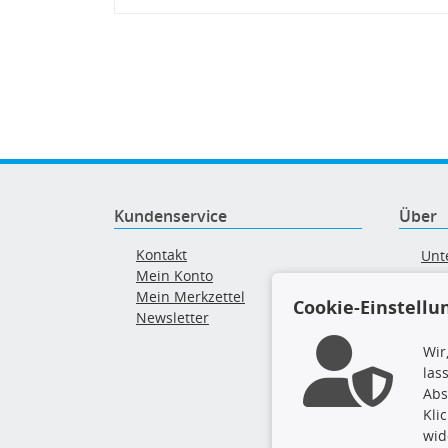
Kundenservice
Über
Kontakt
Unt
Mein Konto
AG
Mein Merkzettel
Ver
Cookie-Einstellu
Newsletter
Alt
Wir
las
Abs
Kli
wid