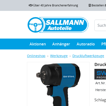
Über 40 Jahre Branchenerfahrung
Bestellen 
Aktionen
Anhänger
Autoradio
Pf
Onlineshop
Werkzeuge
Druckluftwerkzeuge
Druck
Art.Nr.
Herstel
Schlag