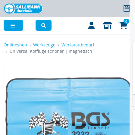
0
Menü
Onlineshop
Werkzeuge
Werkstattbedarf
Universal Kotflügelschoner | magnetisch