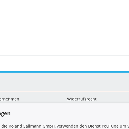
ernehmen
Widerrufsrecht
B
Widerrufsformular
sand & Zahlung
Datenschutz
ngen
geräte-/ Batterieentsorgung
Impressum
Barrierefreiheitserklärung
, die Roland Sallmann GmbH, verwenden den Dienst YouTube um V