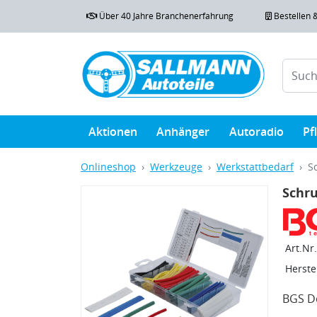
Über 40 Jahre Branchenerfahrung
Bestellen 
Aktionen
Anhänger
Autoradio
Pf
Onlineshop
Werkzeuge
Werkstattbedarf
S
Schru
Art.Nr.
Herstel
BGS Do