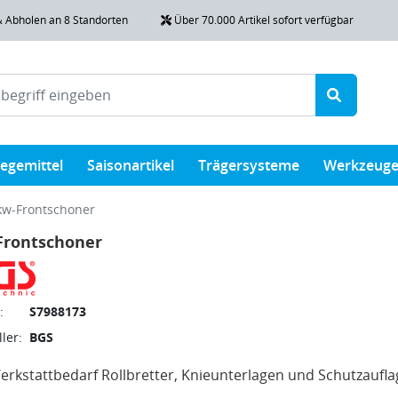
& Abholen an 8 Standorten
Über 70.000 Artikel sofort verfügbar
legemittel
Saisonartikel
Trägersysteme
Werkzeug
kw-Frontschoner
Frontschoner
:
S7988173
ler:
BGS
rkstattbedarf Rollbretter, Knieunterlagen und Schutzaufl