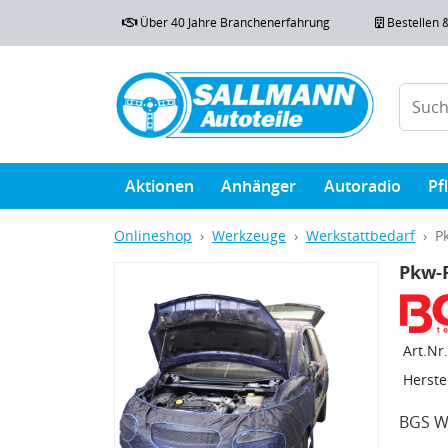
Über 40 Jahre Branchenerfahrung
Bestellen 
Aktionen
Anhänger
Autoradio
Pf
Onlineshop
Werkzeuge
Werkstattbedarf
P
Pkw-
Art.Nr.
Herstel
BGS We