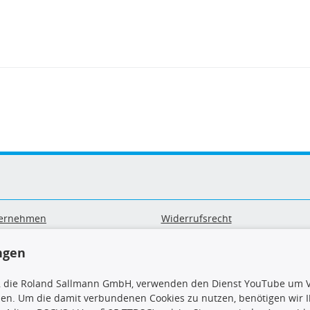
ernehmen
Widerrufsrecht
B
Widerrufsformular
sand & Zahlung
Datenschutz
ngen
geräte-/ Batterieentsorgung
Impressum
Barrierefreiheitserklärung
, die Roland Sallmann GmbH, verwenden den Dienst YouTube um V
sen. Um die damit verbundenen Cookies zu nutzen, benötigen wir Ih